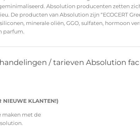
minimaliseerd. Absolution producenten zetten zich
lieu. De producten van Absolution zijn “ECOCERT Gree
an siliconen, minerale oliën, GGO, sulfaten, hormoon v
en parfum.
handelingen / tarieven Absolution faci
R NIEUWE KLANTEN!)
te maken met de
olution.