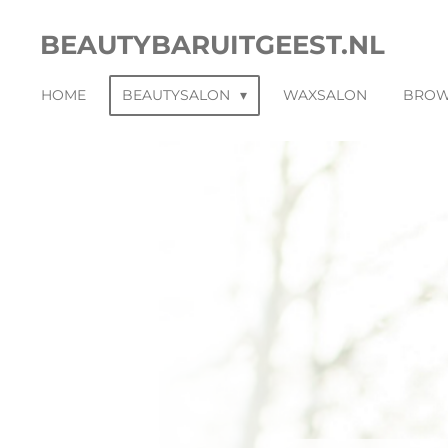
Ga
BEAUTYBARUITGEEST.NL
direct
naar
HOME
BEAUTYSALON
WAXSALON
BRO
de
hoofdinhoud