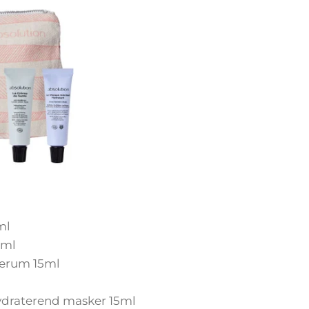
ml
5ml
serum 15ml
hydraterend masker 15ml